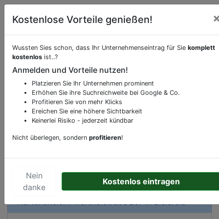
Kostenlose Vorteile genießen!
Wussten Sies schon, dass Ihr Unternehmenseintrag für Sie
komplett
kostenlos
ist..?
Beschreibung & Services von
Apotheke
Anmelden und Vorteile nutzen!
Platzieren Sie Ihr Unternehmen prominent
Sie möchten eine Beschreibung, Dienstleistung
Erhöhen Sie ihre Suchreichweite bei Google & Co.
oder andere relevante Informationen hinzufügen?
Profitieren Sie von mehr Klicks
Klicken Sie bitte
hier
um uns zu kontaktieren.
Ereichen Sie eine höhere Sichtbarkeit
Gerne erweitern wir Ihren Firmeneintrag um
Keinerlei Risiko - jederzeit kündbar
Sonderangebote odere besondere Services, die
Nicht überlegen, sondern
profitieren
!
Ihr Unternehmen anbietet und womit Sie sich von
Ihren Wettbewerbern abheben.
Nein
Kostenlos eintragen
danke
Kartenansicht
Wertherstraße 267
in
Bielefeld