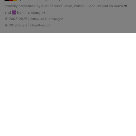
prowdly presented by a lot of pizza, coke, coffee, .. donuts and so much ♥
and ☮ from hamburg ;-)
© 2003-2026 |
enbox.de IT Lösungen
© 2019-2026 |
allesoffen.com