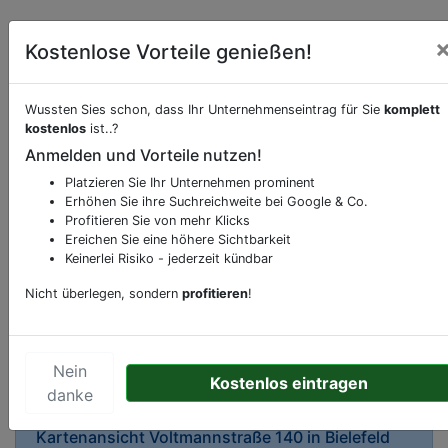
Kostenlose Vorteile genießen!
Wussten Sies schon, dass Ihr Unternehmenseintrag für Sie
komplett
kostenlos
ist..?
Beschreibung & Services von
Apotheke
Anmelden und Vorteile nutzen!
Platzieren Sie Ihr Unternehmen prominent
Sie möchten eine Beschreibung, Dienstleistung
Erhöhen Sie ihre Suchreichweite bei Google & Co.
oder andere relevante Informationen hinzufügen?
Profitieren Sie von mehr Klicks
Ereichen Sie eine höhere Sichtbarkeit
Klicken Sie bitte
hier
um uns zu kontaktieren.
Keinerlei Risiko - jederzeit kündbar
Gerne erweitern wir Ihren Firmeneintrag um
Sonderangebote odere besondere Services, die
Nicht überlegen, sondern
profitieren
!
Ihr Unternehmen anbietet und womit Sie sich von
Ihren Wettbewerbern abheben.
Nein
Kostenlos eintragen
danke
Kartenansicht
Voltmannstraße 140
in
Bielefeld