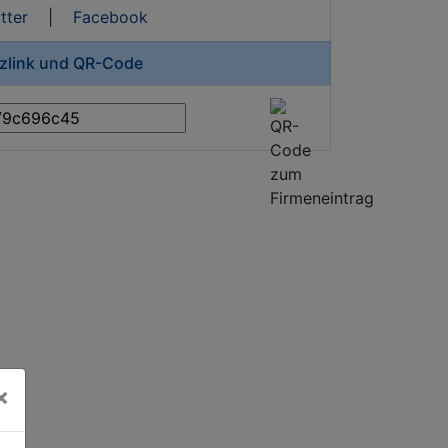
tter
|
Facebook
rzlink und QR-Code
×