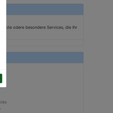
ebote odere besondere Services, die Ihr
kies
A