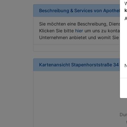
W
k
Beschreibung & Services von
Apotheke
A
Sie möchten eine Beschreibung, Dienstle
Klicken Sie bitte
hier
um uns zu kontaktie
Unternehmen anbietet und womit Sie sic
Kartenansicht
Stapenhorststraße 34
in
N
Dur