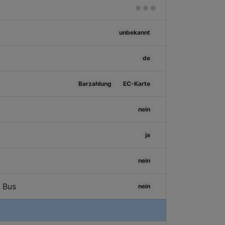
unbekannt
de
Barzahlung
EC-Karte
nein
ja
nein
/ Bus
nein