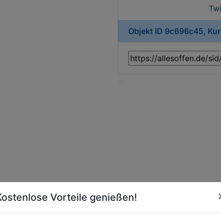
Twi
Objekt ID 9c696c45, Ku
Kostenlose Vorteile genießen!