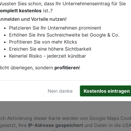
ussten Sies schon, dass Ihr Unternehmenseintrag für Sie
omplett kostenlos
ist..?
nmelden und Vorteile nutzen!
istung oder andere relevante Informationen hinzufügen?
Platzieren Sie Ihr Unternehmen prominent
ren. Gerne erweitern wir Ihren Firmeneintrag um Sonderang
Erhöhen Sie ihre Suchreichweite bei Google & Co.
h von Ihren Wettbewerbern abheben.
Profitieren Sie von mehr Klicks
Ereichen Sie eine höhere Sichtbarkeit
Keinerlei Risiko - jederzeit kündbar
Bielefeld
icht überlegen, sondern
profitieren
!
Nein danke
Kostenlos eintragen
ch Aktivierung dieser Karte werden von Google Maps Coo
gesetzt, Ihre
IP-Adresse gespeichert
und Daten in die US