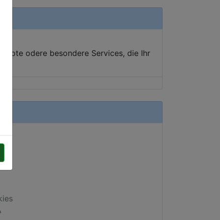
ebote odere besondere Services, die Ihr
kies
A