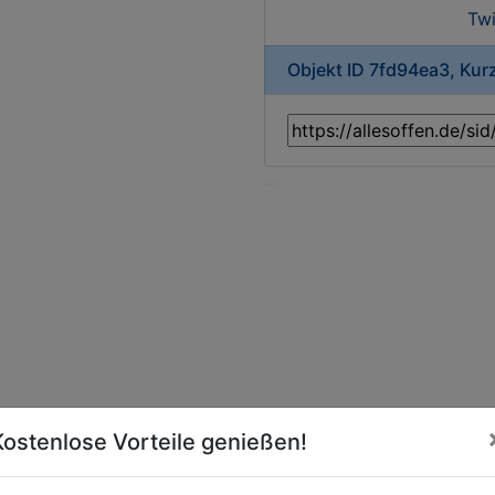
Twi
Objekt ID 7fd94ea3, Kur
Kostenlose Vorteile genießen!