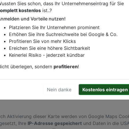
ussten Sies schon, dass Ihr Unternehmenseintrag für Sie
omplett kostenlos
ist..?
nmelden und Vorteile nutzen!
istung oder andere relevante Informationen hinzufügen?
Platzieren Sie Ihr Unternehmen prominent
ren. Gerne erweitern wir Ihren Firmeneintrag um Sonderang
Erhöhen Sie ihre Suchreichweite bei Google & Co.
h von Ihren Wettbewerbern abheben.
Profitieren Sie von mehr Klicks
Ereichen Sie eine höhere Sichtbarkeit
Keinerlei Risiko - jederzeit kündbar
Bielefeld
icht überlegen, sondern
profitieren
!
Nein danke
Kostenlos eintragen
ch Aktivierung dieser Karte werden von Google Maps Coo
gesetzt, Ihre
IP-Adresse gespeichert
und Daten in die US