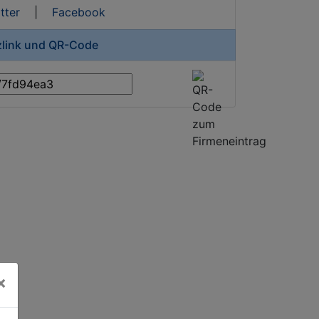
tter
|
Facebook
zlink und QR-Code
×