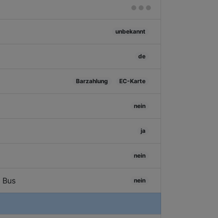
unbekannt
de
Barzahlung
EC-Karte
nein
ja
nein
/ Bus
nein