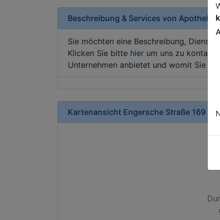
W
k
Beschreibung & Services von
Apotheke
A
Sie möchten eine Beschreibung, Dienstle
Klicken Sie bitte
hier
um uns zu kontaktie
Unternehmen anbietet und womit Sie sic
Kartenansicht
Engersche Straße 169
in
N
Dur