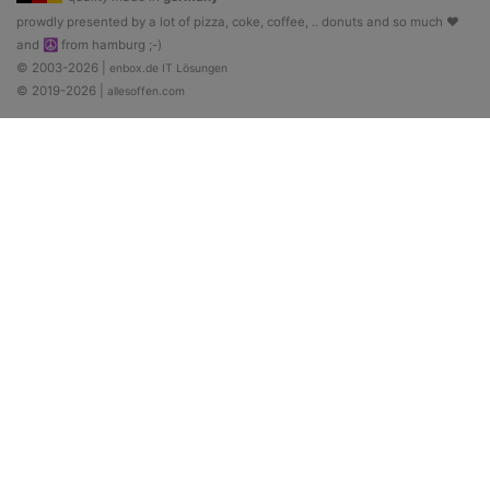
prowdly presented by a lot of pizza, coke, coffee, .. donuts and so much ♥
and ☮ from hamburg ;-)
© 2003-2026 |
enbox.de IT Lösungen
© 2019-2026 |
allesoffen.com