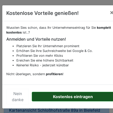
Kostenlose Vorteile genießen!
Wussten Sies schon, dass Ihr Unternehmenseintrag für Sie
komplett
kostenlos
ist..?
Beschreibung & Services von
Apotheke
Anmelden und Vorteile nutzen!
Platzieren Sie Ihr Unternehmen prominent
Sie möchten eine Beschreibung, Dienstleistung
Erhöhen Sie ihre Suchreichweite bei Google & Co.
oder andere relevante Informationen hinzufügen?
Profitieren Sie von mehr Klicks
Ereichen Sie eine höhere Sichtbarkeit
Klicken Sie bitte
hier
um uns zu kontaktieren.
Keinerlei Risiko - jederzeit kündbar
Gerne erweitern wir Ihren Firmeneintrag um
Sonderangebote odere besondere Services, die
Nicht überlegen, sondern
profitieren
!
Ihr Unternehmen anbietet und womit Sie sich von
Ihren Wettbewerbern abheben.
Nein
Kostenlos eintragen
danke
Kartenansicht
Schloßhofstraße 89a
in
Bielefeld