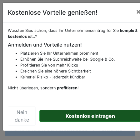
Kostenlose Vorteile genießen!
Wussten Sies schon, dass Ihr Unternehmenseintrag für Sie
komplett
kostenlos
ist..?
Beschreibung & Services von
Apotheke
Anmelden und Vorteile nutzen!
Platzieren Sie Ihr Unternehmen prominent
Sie möchten eine Beschreibung, Dienstleistung
Erhöhen Sie ihre Suchreichweite bei Google & Co.
oder andere relevante Informationen hinzufügen?
Profitieren Sie von mehr Klicks
Klicken Sie bitte
hier
um uns zu kontaktieren.
Ereichen Sie eine höhere Sichtbarkeit
Gerne erweitern wir Ihren Firmeneintrag um
Keinerlei Risiko - jederzeit kündbar
Sonderangebote odere besondere Services, die
Nicht überlegen, sondern
profitieren
!
Ihr Unternehmen anbietet und womit Sie sich von
Ihren Wettbewerbern abheben.
Nein
Kostenlos eintragen
danke
Kartenansicht
Oelmühlenstraße 43
in
Bielefeld