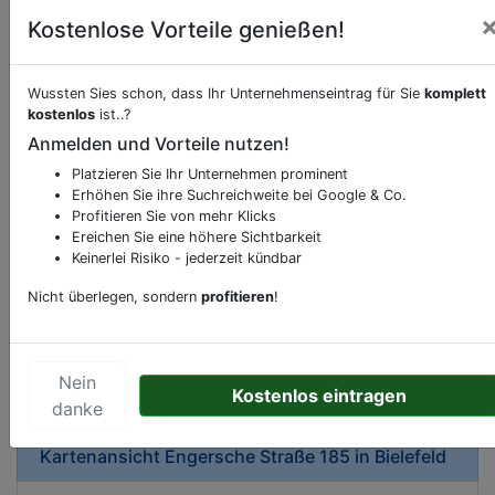
Kostenlose Vorteile genießen!
Wussten Sies schon, dass Ihr Unternehmenseintrag für Sie
komplett
kostenlos
ist..?
Beschreibung & Services von
Bäckerei
Anmelden und Vorteile nutzen!
Platzieren Sie Ihr Unternehmen prominent
Sie möchten eine Beschreibung, Dienstleistung
Erhöhen Sie ihre Suchreichweite bei Google & Co.
oder andere relevante Informationen hinzufügen?
Profitieren Sie von mehr Klicks
Ereichen Sie eine höhere Sichtbarkeit
Klicken Sie bitte
hier
um uns zu kontaktieren.
Keinerlei Risiko - jederzeit kündbar
Gerne erweitern wir Ihren Firmeneintrag um
Sonderangebote odere besondere Services, die
Nicht überlegen, sondern
profitieren
!
Ihr Unternehmen anbietet und womit Sie sich von
Ihren Wettbewerbern abheben.
Nein
Kostenlos eintragen
danke
Kartenansicht
Engersche Straße 185
in
Bielefeld