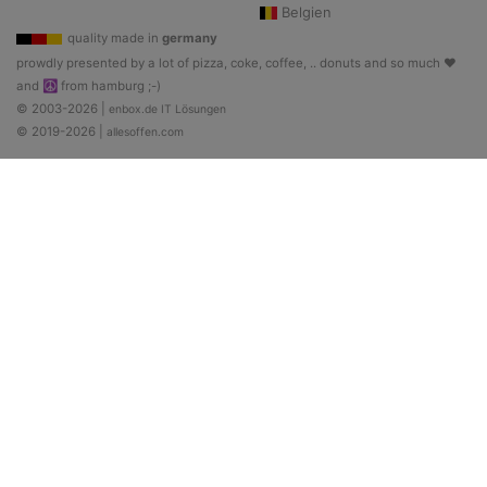
Belgien
quality made in
germany
prowdly presented by a lot of pizza, coke, coffee, .. donuts and so much ♥
and ☮ from hamburg ;-)
© 2003-2026 |
enbox.de IT Lösungen
© 2019-2026 |
allesoffen.com