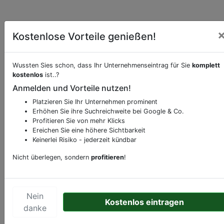
Kostenlose Vorteile genießen!
Wussten Sies schon, dass Ihr Unternehmenseintrag für Sie
komplett
kostenlos
ist..?
Beschreibung & Services von
Buchhandlung-
Anmelden und Vorteile nutzen!
Buchgeschäft
Platzieren Sie Ihr Unternehmen prominent
Erhöhen Sie ihre Suchreichweite bei Google & Co.
Sie möchten eine Beschreibung, Dienstleistung
Profitieren Sie von mehr Klicks
oder andere relevante Informationen hinzufügen?
Ereichen Sie eine höhere Sichtbarkeit
Keinerlei Risiko - jederzeit kündbar
Klicken Sie bitte
hier
um uns zu kontaktieren.
Gerne erweitern wir Ihren Firmeneintrag um
Nicht überlegen, sondern
profitieren
!
Sonderangebote odere besondere Services, die
Ihr Unternehmen anbietet und womit Sie sich von
Ihren Wettbewerbern abheben.
Nein
Kostenlos eintragen
danke