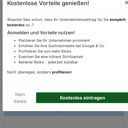
Kostenlose Vorteile genießen!
Wussten Sies schon, dass Ihr Unternehmenseintrag für Sie
komplett
kostenlos
ist..?
Beschreibung & Services von
Carsharing-Station
Anmelden und Vorteile nutzen!
Sie möchten eine Beschreibung, Dienstleistung
Platzieren Sie Ihr Unternehmen prominent
Erhöhen Sie ihre Suchreichweite bei Google & Co.
oder andere relevante Informationen hinzufügen?
Profitieren Sie von mehr Klicks
Klicken Sie bitte
hier
um uns zu kontaktieren.
Ereichen Sie eine höhere Sichtbarkeit
Gerne erweitern wir Ihren Firmeneintrag um
Keinerlei Risiko - jederzeit kündbar
Sonderangebote odere besondere Services, die
Nicht überlegen, sondern
profitieren
!
Ihr Unternehmen anbietet und womit Sie sich von
Ihren Wettbewerbern abheben.
Nein
Kostenlos eintragen
danke
Kartenansicht
Nahariyastraße 1
in
Bielefeld