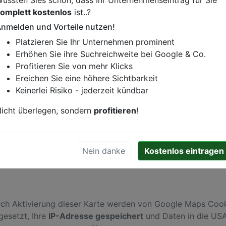
omplett kostenlos
ist..?
strese
nmelden und Vorteile nutzen!
Platzieren Sie Ihr Unternehmen prominent
istung oder andere relevante Informationen hinzufügen?
Erhöhen Sie ihre Suchreichweite bei Google & Co.
ren. Gerne erweitern wir Ihren Firmeneintrag um Sonderang
Profitieren Sie von mehr Klicks
h von Ihren Wettbewerbern abheben.
Ereichen Sie eine höhere Sichtbarkeit
Keinerlei Risiko - jederzeit kündbar
icht überlegen, sondern
profitieren
!
efeld
Nein danke
Kostenlos eintragen
ch Aktivierung dieser Karte werden von Google Maps Coo
gesetzt, Ihre
IP-Adresse gespeichert
und Daten in die US