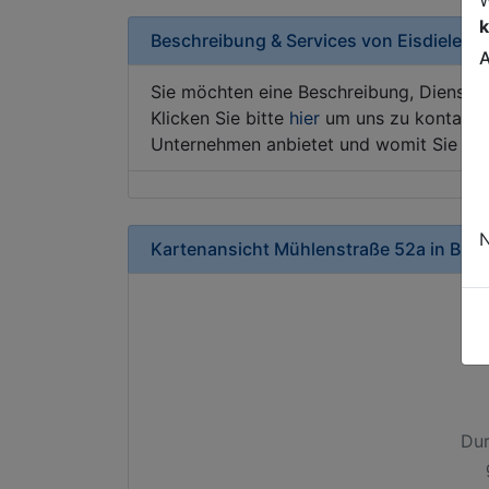
k
Beschreibung & Services von
Eisdiele-Ei
A
Sie möchten eine Beschreibung, Dienstle
Klicken Sie bitte
hier
um uns zu kontaktie
Unternehmen anbietet und womit Sie sic
N
Kartenansicht
Mühlenstraße 52a
in
Biel
Dur