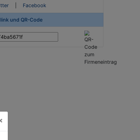
tter
|
Facebook
zlink und QR-Code
×