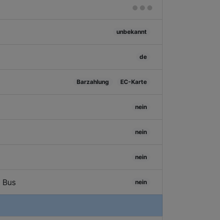
unbekannt
de
Barzahlung
EC-Karte
nein
nein
nein
/ Bus
nein