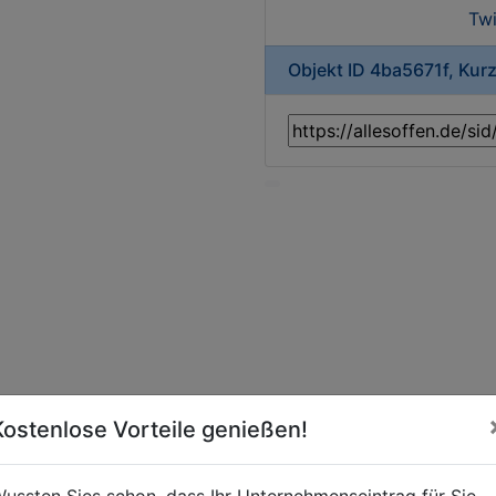
Twi
Objekt ID 4ba5671f, Kur
Kostenlose Vorteile genießen!
ussten Sies schon, dass Ihr Unternehmenseintrag für Sie