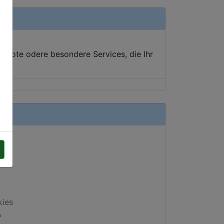
ebote odere besondere Services, die Ihr
kies
A