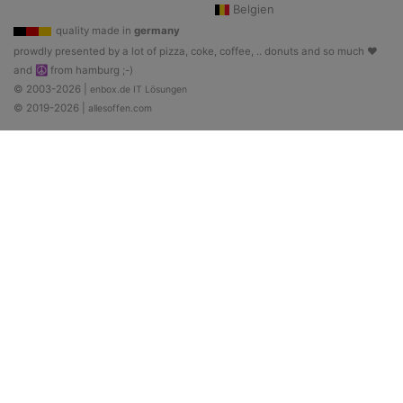
Belgien
quality made in
germany
prowdly presented by a lot of pizza, coke, coffee, .. donuts and so much ♥
and ☮ from hamburg ;-)
© 2003-2026 |
enbox.de IT Lösungen
© 2019-2026 |
allesoffen.com