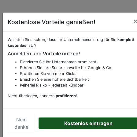
Kostenlose Vorteile genießen!
Wussten Sies schon, dass Ihr Unternehmenseintrag für Sie
komplett
kostenlos
ist..?
Anmelden und Vorteile nutzen!
Beschreibung & Services von
Feuerwache
Platzieren Sie Ihr Unternehmen prominent
Erhöhen Sie ihre Suchreichweite bei Google & Co.
Sie möchten eine Beschreibung, Dienstleistung
Profitieren Sie von mehr Klicks
oder andere relevante Informationen hinzufügen?
Ereichen Sie eine höhere Sichtbarkeit
Keinerlei Risiko - jederzeit kündbar
Klicken Sie bitte
hier
um uns zu kontaktieren.
Gerne erweitern wir Ihren Firmeneintrag um
Nicht überlegen, sondern
profitieren
!
Sonderangebote odere besondere Services, die
Ihr Unternehmen anbietet und womit Sie sich von
Ihren Wettbewerbern abheben.
Nein
Kostenlos eintragen
danke