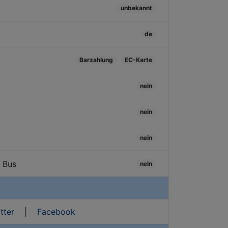
unbekannt
de
Barzahlung
EC-Karte
nein
nein
nein
/ Bus
nein
tter
|
Facebook