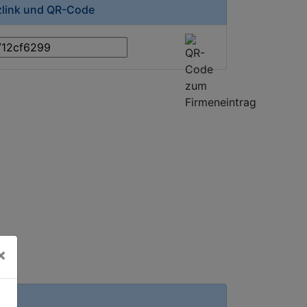
zlink und QR-Code
×