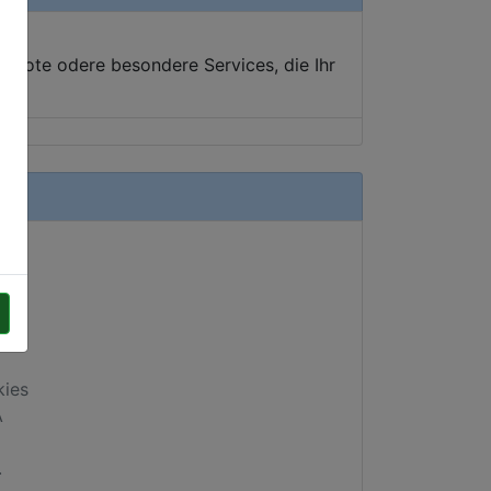
ebote odere besondere Services, die Ihr
kies
A
.