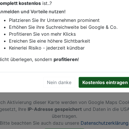
omplett kostenlos
ist..?
istung oder andere relevante Informationen hinzufügen?
nmelden und Vorteile nutzen!
ren. Gerne erweitern wir Ihren Firmeneintrag um Sonderang
Platzieren Sie Ihr Unternehmen prominent
h von Ihren Wettbewerbern abheben.
Erhöhen Sie ihre Suchreichweite bei Google & Co.
Profitieren Sie von mehr Klicks
Ereichen Sie eine höhere Sichtbarkeit
Keinerlei Risiko - jederzeit kündbar
lefeld
icht überlegen, sondern
profitieren
!
Nein danke
Kostenlos eintragen
ch Aktivierung dieser Karte werden von Google Maps Coo
gesetzt, Ihre
IP-Adresse gespeichert
und Daten in die US
übertragen.
Bitte beachten Sie auch dazu unsere
Datenschutzerklärung