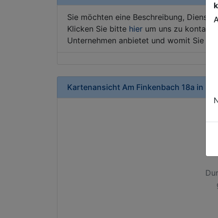
k
Sie möchten eine Beschreibung, Dienstle
A
Klicken Sie bitte
hier
um uns zu kontaktie
Unternehmen anbietet und womit Sie sic
Kartenansicht
Am Finkenbach 18a
in
Bie
N
Dur