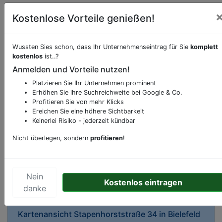
Kostenlose Vorteile genießen!
Wussten Sies schon, dass Ihr Unternehmenseintrag für Sie
komplett
kostenlos
ist..?
Anmelden und Vorteile nutzen!
Beschreibung & Services von
Geldautomat
Platzieren Sie Ihr Unternehmen prominent
Erhöhen Sie ihre Suchreichweite bei Google & Co.
Sie möchten eine Beschreibung, Dienstleistung
Profitieren Sie von mehr Klicks
oder andere relevante Informationen hinzufügen?
Ereichen Sie eine höhere Sichtbarkeit
Klicken Sie bitte
hier
um uns zu kontaktieren.
Keinerlei Risiko - jederzeit kündbar
Gerne erweitern wir Ihren Firmeneintrag um
Nicht überlegen, sondern
profitieren
!
Sonderangebote odere besondere Services, die
Ihr Unternehmen anbietet und womit Sie sich von
Ihren Wettbewerbern abheben.
Nein
Kostenlos eintragen
danke
Kartenansicht
Stapenhorststraße 34
in
Bielefeld