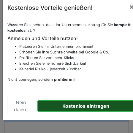
Kostenlose Vorteile genießen!
Wussten Sies schon, dass Ihr Unternehmenseintrag für Sie
komplett
Beschreibung & Services von
Kneipe
kostenlos
ist..?
Anmelden und Vorteile nutzen!
Sie möchten eine Beschreibung, Dienstleistung
Platzieren Sie Ihr Unternehmen prominent
oder andere relevante Informationen hinzufügen?
Erhöhen Sie ihre Suchreichweite bei Google & Co.
Klicken Sie bitte
hier
um uns zu kontaktieren.
Profitieren Sie von mehr Klicks
Ereichen Sie eine höhere Sichtbarkeit
Gerne erweitern wir Ihren Firmeneintrag um
Keinerlei Risiko - jederzeit kündbar
Sonderangebote odere besondere Services, die
Ihr Unternehmen anbietet und womit Sie sich von
Nicht überlegen, sondern
profitieren
!
Ihren Wettbewerbern abheben.
Nein
Kostenlos eintragen
danke
Kartenansicht
Heeper Straße 364
in
Bielefeld