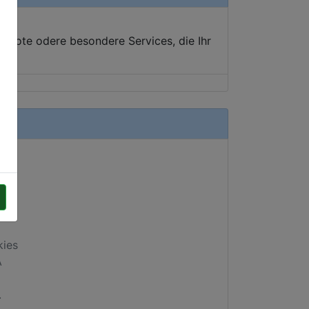
ebote odere besondere Services, die Ihr
kies
A
.