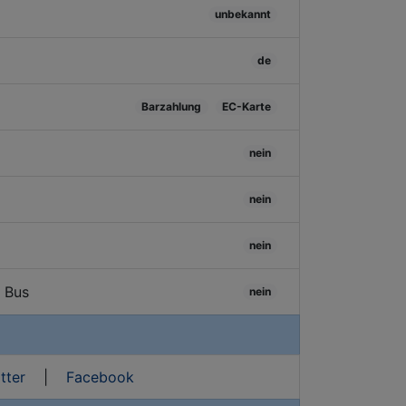
unbekannt
de
Barzahlung
EC-Karte
nein
nein
nein
/ Bus
nein
tter
|
Facebook