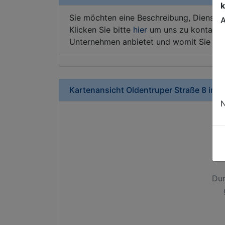
k
Sie möchten eine Beschreibung, Dienstle
A
Klicken Sie bitte
hier
um uns zu kontaktie
Unternehmen anbietet und womit Sie sic
Kartenansicht
Oldentruper Straße 8
in
Bi
N
Dur