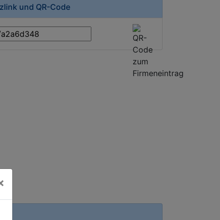
rzlink und QR-Code
×