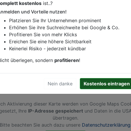
omplett kostenlos
ist..?
istung oder andere relevante Informationen hinzufügen?
nmelden und Vorteile nutzen!
ren. Gerne erweitern wir Ihren Firmeneintrag um Sonderang
Platzieren Sie Ihr Unternehmen prominent
h von Ihren Wettbewerbern abheben.
Erhöhen Sie ihre Suchreichweite bei Google & Co.
Profitieren Sie von mehr Klicks
Ereichen Sie eine höhere Sichtbarkeit
Keinerlei Risiko - jederzeit kündbar
elefeld
icht überlegen, sondern
profitieren
!
Nein danke
Kostenlos eintragen
ch Aktivierung dieser Karte werden von Google Maps Coo
gesetzt, Ihre
IP-Adresse gespeichert
und Daten in die US
übertragen.
Bitte beachten Sie auch dazu unsere
Datenschutzerklärung