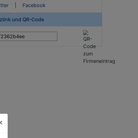
tter
|
Facebook
rzlink und QR-Code
×