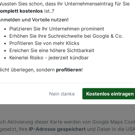
ussten Sies schon, dass Ihr Unternehmenseintrag für Sie
omplett kostenlos
ist..?
nmelden und Vorteile nutzen!
istung oder andere relevante Informationen hinzufügen?
Platzieren Sie Ihr Unternehmen prominent
ren. Gerne erweitern wir Ihren Firmeneintrag um Sonderang
Erhöhen Sie ihre Suchreichweite bei Google & Co.
h von Ihren Wettbewerbern abheben.
Profitieren Sie von mehr Klicks
Ereichen Sie eine höhere Sichtbarkeit
Keinerlei Risiko - jederzeit kündbar
ld
icht überlegen, sondern
profitieren
!
Nein danke
Kostenlos eintragen
ch Aktivierung dieser Karte werden von Google Maps Coo
gesetzt, Ihre
IP-Adresse gespeichert
und Daten in die US