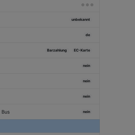
unbekannt
de
Barzahlung
EC-Karte
nein
nein
nein
/ Bus
nein