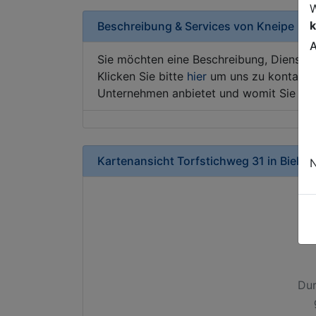
W
k
Beschreibung & Services von
Kneipe
A
Sie möchten eine Beschreibung, Dienstle
Klicken Sie bitte
hier
um uns zu kontaktie
Unternehmen anbietet und womit Sie sic
Kartenansicht
Torfstichweg 31
in
Bielefe
N
Dur