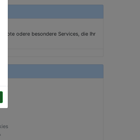
ebote odere besondere Services, die Ihr
kies
A