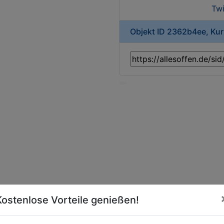
Twi
Objekt ID 2362b4ee, Ku
Kostenlose Vorteile genießen!