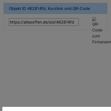
Objekt ID 462814fd, Kurzlink und QR-Code