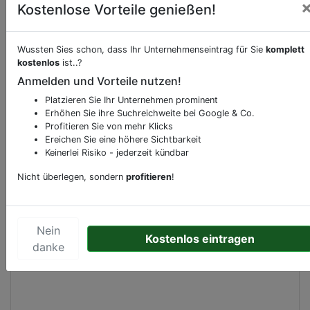
Kostenlose Vorteile genießen!
Wussten Sies schon, dass Ihr Unternehmenseintrag für Sie
komplett
Beschreibung & Services von
Kneipe
kostenlos
ist..?
Anmelden und Vorteile nutzen!
Sie möchten eine Beschreibung, Dienstleistung
Platzieren Sie Ihr Unternehmen prominent
oder andere relevante Informationen hinzufügen?
Erhöhen Sie ihre Suchreichweite bei Google & Co.
Klicken Sie bitte
hier
um uns zu kontaktieren.
Profitieren Sie von mehr Klicks
Gerne erweitern wir Ihren Firmeneintrag um
Ereichen Sie eine höhere Sichtbarkeit
Sonderangebote odere besondere Services, die
Keinerlei Risiko - jederzeit kündbar
Ihr Unternehmen anbietet und womit Sie sich von
Nicht überlegen, sondern
profitieren
!
Ihren Wettbewerbern abheben.
Nein
Kostenlos eintragen
danke
Kartenansicht
Herforder Straße 18
in
Bielefeld