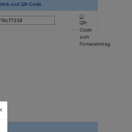
rzlink und QR-Code
×