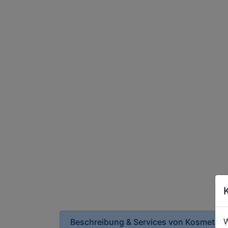
W
Beschreibung & Services von
Kosmetikg