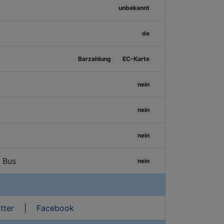
unbekannt
de
Barzahlung
EC-Karte
nein
nein
nein
/ Bus
nein
tter
|
Facebook