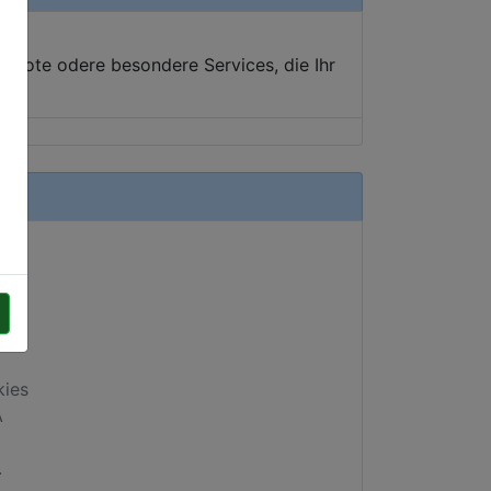
ebote odere besondere Services, die Ihr
kies
A
.