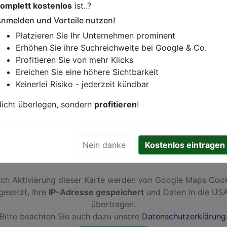
omplett kostenlos
ist..?
istung oder andere relevante Informationen hinzufügen?
nmelden und Vorteile nutzen!
ren. Gerne erweitern wir Ihren Firmeneintrag um Sonderang
Platzieren Sie Ihr Unternehmen prominent
h von Ihren Wettbewerbern abheben.
Erhöhen Sie ihre Suchreichweite bei Google & Co.
Profitieren Sie von mehr Klicks
Ereichen Sie eine höhere Sichtbarkeit
Keinerlei Risiko - jederzeit kündbar
feld
icht überlegen, sondern
profitieren
!
Nein danke
Kostenlos eintragen
ch Aktivierung dieser Karte werden von Google Maps Coo
gesetzt, Ihre
IP-Adresse gespeichert
und Daten in die US
übertragen.
Bitte beachten Sie auch dazu unsere
Datenschutzerklärung