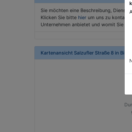
k
Sie möchten eine Beschreibung, Dienstle
A
Klicken Sie bitte
hier
um uns zu kontaktie
Unternehmen anbietet und womit Sie sic
Kartenansicht
Salzufler Straße 8
in
Biele
N
Dur