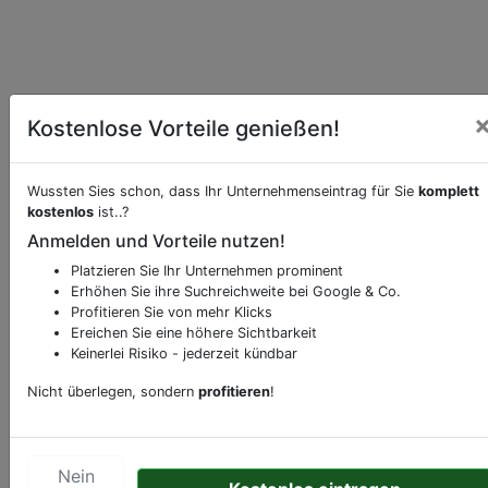
Kostenlose Vorteile genießen!
Essen online bei
Star Diner bestellen
Wussten Sies schon, dass Ihr Unternehmenseintrag für Sie
komplett
Möchten Sie eine Onlinebestellung vornehmen,
kostenlos
ist..?
klicken Sie den folgenden Link.
Anmelden und Vorteile nutzen!
Hier Essen bestellen
Platzieren Sie Ihr Unternehmen prominent
Erhöhen Sie ihre Suchreichweite bei Google & Co.
Profitieren Sie von mehr Klicks
Beschreibung & Services von
Restaurant
Ereichen Sie eine höhere Sichtbarkeit
Keinerlei Risiko - jederzeit kündbar
Sie möchten eine Beschreibung, Dienstleistung
Nicht überlegen, sondern
profitieren
!
oder andere relevante Informationen hinzufügen?
Klicken Sie bitte
hier
um uns zu kontaktieren.
Gerne erweitern wir Ihren Firmeneintrag um
Nein
Sonderangebote odere besondere Services, die