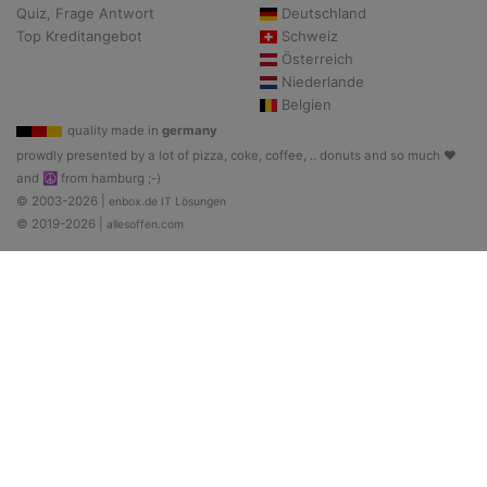
Quiz, Frage Antwort
Deutschland
Top Kreditangebot
Schweiz
Österreich
Niederlande
Belgien
quality made in
germany
prowdly presented by a lot of pizza, coke, coffee, .. donuts and so much ♥
and ☮ from hamburg ;-)
© 2003-2026 |
enbox.de IT Lösungen
© 2019-2026 |
allesoffen.com