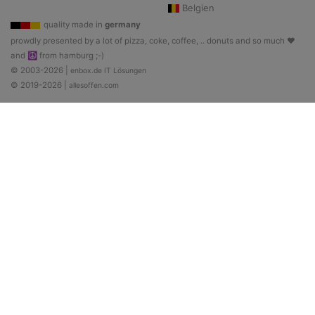
Belgien
quality made in
germany
prowdly presented by a lot of pizza, coke, coffee, .. donuts and so much ♥
and ☮ from hamburg ;-)
© 2003-2026 |
enbox.de IT Lösungen
© 2019-2026 |
allesoffen.com