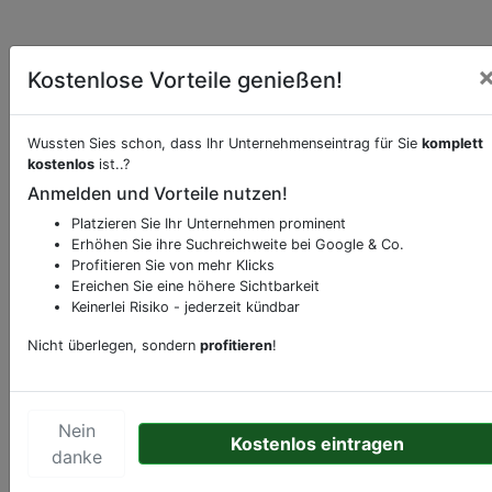
Kostenlose Vorteile genießen!
Wussten Sies schon, dass Ihr Unternehmenseintrag für Sie
komplett
kostenlos
ist..?
Beschreibung & Services von
Schnell-
Anmelden und Vorteile nutzen!
Restaurant-Imbiss
Platzieren Sie Ihr Unternehmen prominent
Erhöhen Sie ihre Suchreichweite bei Google & Co.
Sie möchten eine Beschreibung, Dienstleistung
Profitieren Sie von mehr Klicks
oder andere relevante Informationen hinzufügen?
Ereichen Sie eine höhere Sichtbarkeit
Keinerlei Risiko - jederzeit kündbar
Klicken Sie bitte
hier
um uns zu kontaktieren.
Gerne erweitern wir Ihren Firmeneintrag um
Nicht überlegen, sondern
profitieren
!
Sonderangebote odere besondere Services, die
Ihr Unternehmen anbietet und womit Sie sich von
Ihren Wettbewerbern abheben.
Nein
Kostenlos eintragen
danke