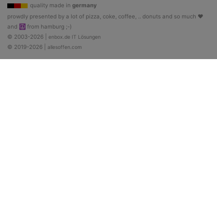
quality made in
germany
prowdly presented by a lot of pizza, coke, coffee, .. donuts and so much ♥
and ☮ from hamburg ;-)
© 2003-2026 |
enbox.de IT Lösungen
© 2019-2026 |
allesoffen.com