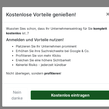
Kostenlose Vorteile genießen!
Wussten Sies schon, dass Ihr Unternehmenseintrag für Sie
komplett
kostenlos
ist..?
Anmelden und Vorteile nutzen!
Beschreibung & Services von
Schnell-
Restaurant-Imbiss
Platzieren Sie Ihr Unternehmen prominent
Erhöhen Sie ihre Suchreichweite bei Google & Co.
Profitieren Sie von mehr Klicks
Sie möchten eine Beschreibung, Dienstleistung
Ereichen Sie eine höhere Sichtbarkeit
oder andere relevante Informationen hinzufügen?
Keinerlei Risiko - jederzeit kündbar
Klicken Sie bitte
hier
um uns zu kontaktieren.
Nicht überlegen, sondern
profitieren
!
Gerne erweitern wir Ihren Firmeneintrag um
Sonderangebote odere besondere Services, die
Ihr Unternehmen anbietet und womit Sie sich von
Nein
Ihren Wettbewerbern abheben.
Kostenlos eintragen
danke