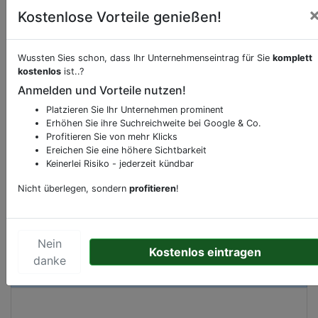
Kostenlose Vorteile genießen!
Wussten Sies schon, dass Ihr Unternehmenseintrag für Sie
komplett
Beschreibung & Services von
Schwimmsport
kostenlos
ist..?
Anmelden und Vorteile nutzen!
Sie möchten eine Beschreibung, Dienstleistung
Platzieren Sie Ihr Unternehmen prominent
oder andere relevante Informationen hinzufügen?
Erhöhen Sie ihre Suchreichweite bei Google & Co.
Klicken Sie bitte
hier
um uns zu kontaktieren.
Profitieren Sie von mehr Klicks
Ereichen Sie eine höhere Sichtbarkeit
Gerne erweitern wir Ihren Firmeneintrag um
Keinerlei Risiko - jederzeit kündbar
Sonderangebote odere besondere Services, die
Ihr Unternehmen anbietet und womit Sie sich von
Nicht überlegen, sondern
profitieren
!
Ihren Wettbewerbern abheben.
Nein
Kostenlos eintragen
danke
Kartenansicht
Universitätsstraße 25
in
Bielefeld