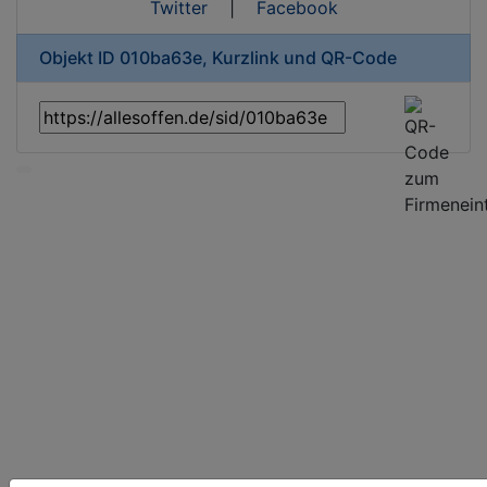
Twitter
|
Facebook
Objekt ID 010ba63e, Kurzlink und QR-Code