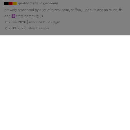
quality made in
germany
prowdly presented by a lot of pizza, coke, coffee, .. donuts and so much ♥
and ☮ from hamburg ;-)
© 2003-2026 |
enbox.de IT Lösungen
© 2019-2026 |
allesoffen.com