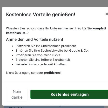
Kostenlose Vorteile genießen!
Wussten Sies schon, dass Ihr Unternehmenseintrag für Sie
komplett
kostenlos
ist..?
Beschreibung & Services von
Supermarkt
Anmelden und Vorteile nutzen!
Sie möchten eine Beschreibung, Dienstleistung
Platzieren Sie Ihr Unternehmen prominent
Erhöhen Sie ihre Suchreichweite bei Google & Co.
oder andere relevante Informationen hinzufügen?
Profitieren Sie von mehr Klicks
Klicken Sie bitte
hier
um uns zu kontaktieren.
Ereichen Sie eine höhere Sichtbarkeit
Gerne erweitern wir Ihren Firmeneintrag um
Keinerlei Risiko - jederzeit kündbar
Sonderangebote odere besondere Services, die
Nicht überlegen, sondern
profitieren
!
Ihr Unternehmen anbietet und womit Sie sich von
Ihren Wettbewerbern abheben.
Nein
Kostenlos eintragen
danke
Kartenansicht
Carl-Severing-Straße 91
in