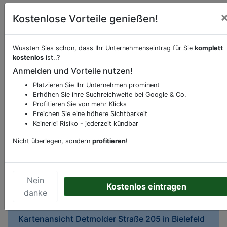
Kostenlose Vorteile genießen!
Wussten Sies schon, dass Ihr Unternehmenseintrag für Sie
komplett
kostenlos
ist..?
Anmelden und Vorteile nutzen!
Beschreibung & Services von
Supermarkt
Platzieren Sie Ihr Unternehmen prominent
Erhöhen Sie ihre Suchreichweite bei Google & Co.
Sie möchten eine Beschreibung, Dienstleistung
Profitieren Sie von mehr Klicks
oder andere relevante Informationen hinzufügen?
Ereichen Sie eine höhere Sichtbarkeit
Klicken Sie bitte
hier
um uns zu kontaktieren.
Keinerlei Risiko - jederzeit kündbar
Gerne erweitern wir Ihren Firmeneintrag um
Nicht überlegen, sondern
profitieren
!
Sonderangebote odere besondere Services, die
Ihr Unternehmen anbietet und womit Sie sich von
Ihren Wettbewerbern abheben.
Nein
Kostenlos eintragen
danke
Kartenansicht
Detmolder Straße 205
in
Bielefeld