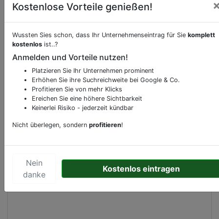
Kostenlose Vorteile genießen!
Wussten Sies schon, dass Ihr Unternehmenseintrag für Sie
komplett
Beschreibung & Services von
Tankstelle
kostenlos
ist..?
Anmelden und Vorteile nutzen!
Sie möchten eine Beschreibung, Dienstleistung
Platzieren Sie Ihr Unternehmen prominent
oder andere relevante Informationen hinzufügen?
Erhöhen Sie ihre Suchreichweite bei Google & Co.
Klicken Sie bitte
hier
um uns zu kontaktieren.
Profitieren Sie von mehr Klicks
Gerne erweitern wir Ihren Firmeneintrag um
Ereichen Sie eine höhere Sichtbarkeit
Sonderangebote odere besondere Services, die
Keinerlei Risiko - jederzeit kündbar
Ihr Unternehmen anbietet und womit Sie sich von
Nicht überlegen, sondern
profitieren
!
Ihren Wettbewerbern abheben.
Nein
Kostenlos eintragen
danke
Kartenansicht
Herforder Straße 303
in
Bielefeld