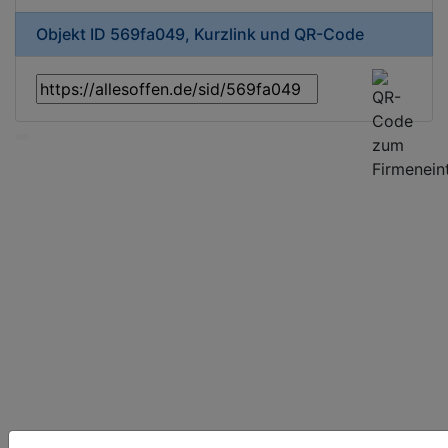
Objekt ID 569fa049, Kurzlink und QR-Code