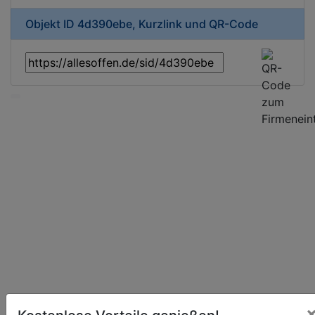
Objekt ID 4d390ebe, Kurzlink und QR-Code