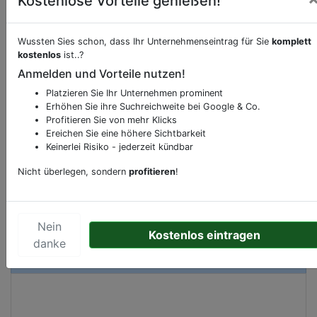
Kostenlose Vorteile genießen!
Wussten Sies schon, dass Ihr Unternehmenseintrag für Sie
komplett
Beschreibung & Services von
Tankstelle
kostenlos
ist..?
Anmelden und Vorteile nutzen!
Sie möchten eine Beschreibung, Dienstleistung
Platzieren Sie Ihr Unternehmen prominent
oder andere relevante Informationen hinzufügen?
Erhöhen Sie ihre Suchreichweite bei Google & Co.
Profitieren Sie von mehr Klicks
Klicken Sie bitte
hier
um uns zu kontaktieren.
Ereichen Sie eine höhere Sichtbarkeit
Gerne erweitern wir Ihren Firmeneintrag um
Keinerlei Risiko - jederzeit kündbar
Sonderangebote odere besondere Services, die
Ihr Unternehmen anbietet und womit Sie sich von
Nicht überlegen, sondern
profitieren
!
Ihren Wettbewerbern abheben.
Nein
Kostenlos eintragen
danke
Kartenansicht
Oldentruper Straße 13
in
Bielefeld