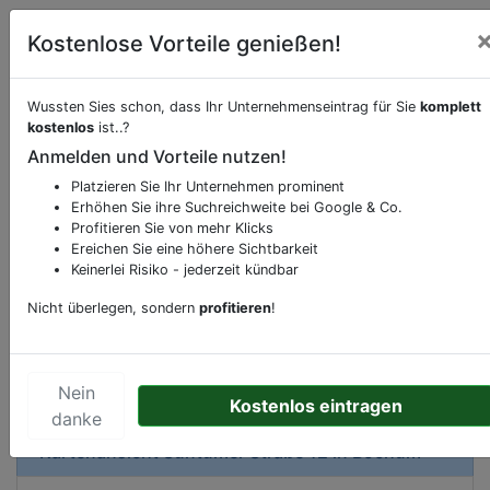
Kostenlose Vorteile genießen!
Wussten Sies schon, dass Ihr Unternehmenseintrag für Sie
komplett
kostenlos
ist..?
Beschreibung & Services von
Bäckerei
Anmelden und Vorteile nutzen!
Platzieren Sie Ihr Unternehmen prominent
Sie möchten eine Beschreibung, Dienstleistung
Erhöhen Sie ihre Suchreichweite bei Google & Co.
oder andere relevante Informationen hinzufügen?
Profitieren Sie von mehr Klicks
Klicken Sie bitte
hier
um uns zu kontaktieren.
Ereichen Sie eine höhere Sichtbarkeit
Gerne erweitern wir Ihren Firmeneintrag um
Keinerlei Risiko - jederzeit kündbar
Sonderangebote odere besondere Services, die
Nicht überlegen, sondern
profitieren
!
Ihr Unternehmen anbietet und womit Sie sich von
Ihren Wettbewerbern abheben.
Nein
Kostenlos eintragen
danke
Kartenansicht
Suntumer Straße 12
in
Bochum