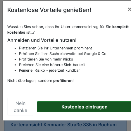
Kostenlose Vorteile genießen!
Wussten Sies schon, dass Ihr Unternehmenseintrag für Sie
komplett
kostenlos
ist..?
Beschreibung & Services von
Florist-
Anmelden und Vorteile nutzen!
Blumenladen-Blumenhandel
Platzieren Sie Ihr Unternehmen prominent
Erhöhen Sie ihre Suchreichweite bei Google & Co.
Sie möchten eine Beschreibung, Dienstleistung
Profitieren Sie von mehr Klicks
oder andere relevante Informationen hinzufügen?
Ereichen Sie eine höhere Sichtbarkeit
Klicken Sie bitte
hier
um uns zu kontaktieren.
Keinerlei Risiko - jederzeit kündbar
Gerne erweitern wir Ihren Firmeneintrag um
Nicht überlegen, sondern
profitieren
!
Sonderangebote odere besondere Services, die
Ihr Unternehmen anbietet und womit Sie sich von
Ihren Wettbewerbern abheben.
Nein
Kostenlos eintragen
danke
Kartenansicht
Kemnader Straße 335
in
Bochum