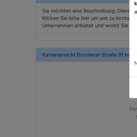
k
Sie möchten eine Beschreibung, Dienstle
A
Klicken Sie bitte
hier
um uns zu kontaktie
Unternehmen anbietet und womit Sie sic
Kartenansicht
Dorstener Straße 91
in
Bo
N
Dur