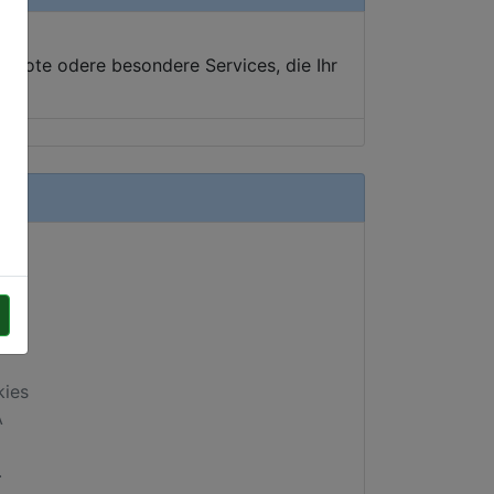
ebote odere besondere Services, die Ihr
kies
A
.