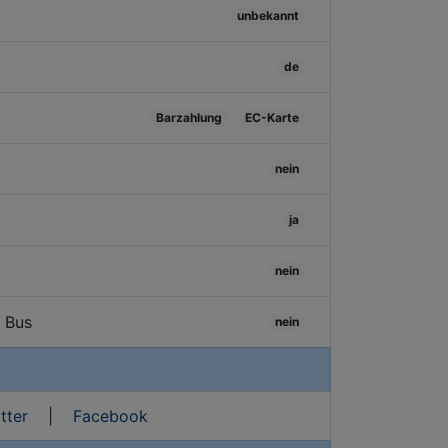
unbekannt
de
Barzahlung
EC-Karte
nein
ja
nein
/ Bus
nein
tter
|
Facebook