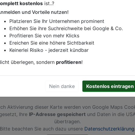
omplett kostenlos
ist..?
istung oder andere relevante Informationen hinzufügen?
nmelden und Vorteile nutzen!
ren. Gerne erweitern wir Ihren Firmeneintrag um Sonderang
Platzieren Sie Ihr Unternehmen prominent
h von Ihren Wettbewerbern abheben.
Erhöhen Sie ihre Suchreichweite bei Google & Co.
Profitieren Sie von mehr Klicks
Ereichen Sie eine höhere Sichtbarkeit
Keinerlei Risiko - jederzeit kündbar
chum
icht überlegen, sondern
profitieren
!
Nein danke
Kostenlos eintragen
ch Aktivierung dieser Karte werden von Google Maps Coo
gesetzt, Ihre
IP-Adresse gespeichert
und Daten in die US
übertragen.
Bitte beachten Sie auch dazu unsere
Datenschutzerklärung