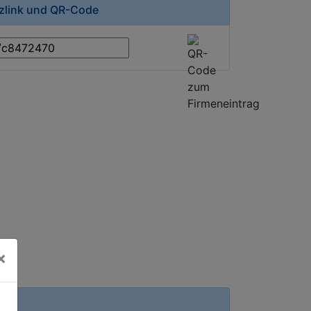
rzlink und QR-Code
×