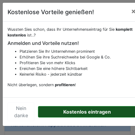
Kostenlose Vorteile genießen!
Wussten Sies schon, dass Ihr Unternehmenseintrag für Sie
komplett
kostenlos
ist..?
Beschreibung & Services von
Apotheke
Anmelden und Vorteile nutzen!
Platzieren Sie Ihr Unternehmen prominent
Sie möchten eine Beschreibung, Dienstleistung
Erhöhen Sie ihre Suchreichweite bei Google & Co.
oder andere relevante Informationen hinzufügen?
Profitieren Sie von mehr Klicks
Klicken Sie bitte
hier
um uns zu kontaktieren.
Ereichen Sie eine höhere Sichtbarkeit
Gerne erweitern wir Ihren Firmeneintrag um
Keinerlei Risiko - jederzeit kündbar
Sonderangebote odere besondere Services, die
Nicht überlegen, sondern
profitieren
!
Ihr Unternehmen anbietet und womit Sie sich von
Ihren Wettbewerbern abheben.
Nein
Kostenlos eintragen
danke
Kartenansicht
Pappelstraße 91
in
Bremen