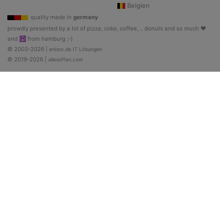
Belgien
quality made in
germany
prowdly presented by a lot of pizza, coke, coffee, .. donuts and so much ♥
and ☮ from hamburg ;-)
© 2003-2026 |
enbox.de IT Lösungen
© 2019-2026 |
allesoffen.com