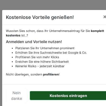
Kostenlose Vorteile genießen!
Wussten Sies schon, dass Ihr Unternehmenseintrag für Sie
komplett
kostenlos
ist..?
Beschreibung & Services von
Bank-Geldinstitut
Anmelden und Vorteile nutzen!
Platzieren Sie Ihr Unternehmen prominent
Sie möchten eine Beschreibung, Dienstleistung
Erhöhen Sie ihre Suchreichweite bei Google & Co.
oder andere relevante Informationen hinzufügen?
Profitieren Sie von mehr Klicks
Ereichen Sie eine höhere Sichtbarkeit
Klicken Sie bitte
hier
um uns zu kontaktieren.
Keinerlei Risiko - jederzeit kündbar
Gerne erweitern wir Ihren Firmeneintrag um
Sonderangebote odere besondere Services, die
Nicht überlegen, sondern
profitieren
!
Ihr Unternehmen anbietet und womit Sie sich von
Ihren Wettbewerbern abheben.
Nein
Kostenlos eintragen
danke