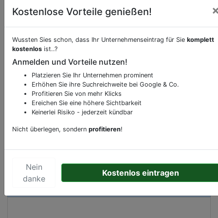
Kostenlose Vorteile genießen!
Wussten Sies schon, dass Ihr Unternehmenseintrag für Sie
komplett
Beschreibung & Services von
Bank-Geldinstitut
kostenlos
ist..?
Anmelden und Vorteile nutzen!
Sie möchten eine Beschreibung, Dienstleistung
Platzieren Sie Ihr Unternehmen prominent
oder andere relevante Informationen hinzufügen?
Erhöhen Sie ihre Suchreichweite bei Google & Co.
Klicken Sie bitte
hier
um uns zu kontaktieren.
Profitieren Sie von mehr Klicks
Ereichen Sie eine höhere Sichtbarkeit
Gerne erweitern wir Ihren Firmeneintrag um
Keinerlei Risiko - jederzeit kündbar
Sonderangebote odere besondere Services, die
Ihr Unternehmen anbietet und womit Sie sich von
Nicht überlegen, sondern
profitieren
!
Ihren Wettbewerbern abheben.
Nein
Kostenlos eintragen
danke
Kartenansicht
Schönebecker Straße 1
in
Bremen