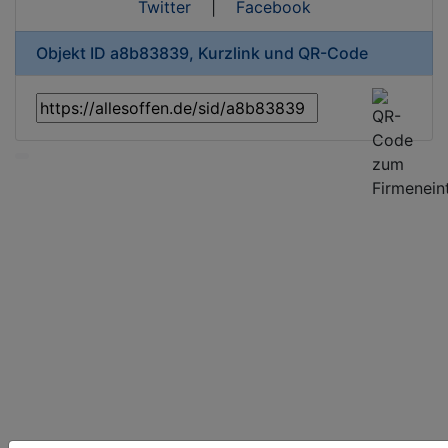
Twitter
|
Facebook
Objekt ID a8b83839, Kurzlink und QR-Code