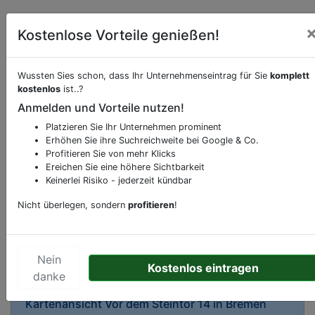
Kostenlose Vorteile genießen!
Wussten Sies schon, dass Ihr Unternehmenseintrag für Sie
komplett
kostenlos
ist..?
Beschreibung & Services von
Bar-Nachtlokal
Anmelden und Vorteile nutzen!
Platzieren Sie Ihr Unternehmen prominent
Sie möchten eine Beschreibung, Dienstleistung
Erhöhen Sie ihre Suchreichweite bei Google & Co.
oder andere relevante Informationen hinzufügen?
Profitieren Sie von mehr Klicks
Ereichen Sie eine höhere Sichtbarkeit
Klicken Sie bitte
hier
um uns zu kontaktieren.
Keinerlei Risiko - jederzeit kündbar
Gerne erweitern wir Ihren Firmeneintrag um
Sonderangebote odere besondere Services, die
Nicht überlegen, sondern
profitieren
!
Ihr Unternehmen anbietet und womit Sie sich von
Ihren Wettbewerbern abheben.
Nein
Kostenlos eintragen
danke
Kartenansicht
Vor dem Steintor 14
in
Bremen