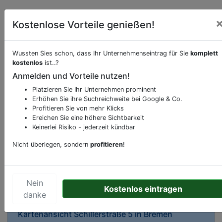
Kostenlose Vorteile genießen!
Wussten Sies schon, dass Ihr Unternehmenseintrag für Sie
komplett
kostenlos
ist..?
Beschreibung & Services von
Bar-Nachtlokal
Anmelden und Vorteile nutzen!
Platzieren Sie Ihr Unternehmen prominent
Sie möchten eine Beschreibung, Dienstleistung
Erhöhen Sie ihre Suchreichweite bei Google & Co.
oder andere relevante Informationen hinzufügen?
Profitieren Sie von mehr Klicks
Ereichen Sie eine höhere Sichtbarkeit
Klicken Sie bitte
hier
um uns zu kontaktieren.
Keinerlei Risiko - jederzeit kündbar
Gerne erweitern wir Ihren Firmeneintrag um
Sonderangebote odere besondere Services, die
Nicht überlegen, sondern
profitieren
!
Ihr Unternehmen anbietet und womit Sie sich von
Ihren Wettbewerbern abheben.
Nein
Kostenlos eintragen
danke
Kartenansicht
Schillerstraße 5
in
Bremen