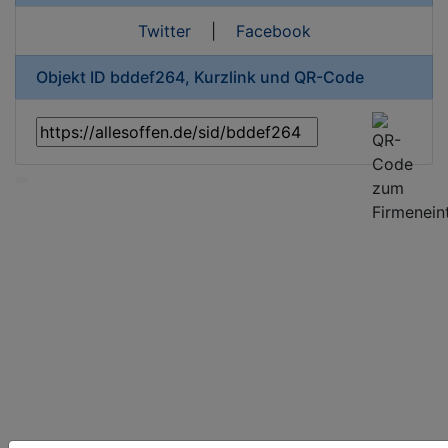
Twitter
|
Facebook
Objekt ID bddef264, Kurzlink und QR-Code