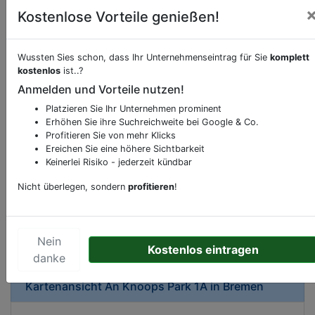
Kostenlose Vorteile genießen!
Wussten Sies schon, dass Ihr Unternehmenseintrag für Sie
komplett
kostenlos
ist..?
Beschreibung & Services von
Burg-Schloss
Anmelden und Vorteile nutzen!
Platzieren Sie Ihr Unternehmen prominent
Sie möchten eine Beschreibung, Dienstleistung
Erhöhen Sie ihre Suchreichweite bei Google & Co.
oder andere relevante Informationen hinzufügen?
Profitieren Sie von mehr Klicks
Ereichen Sie eine höhere Sichtbarkeit
Klicken Sie bitte
hier
um uns zu kontaktieren.
Keinerlei Risiko - jederzeit kündbar
Gerne erweitern wir Ihren Firmeneintrag um
Sonderangebote odere besondere Services, die
Nicht überlegen, sondern
profitieren
!
Ihr Unternehmen anbietet und womit Sie sich von
Ihren Wettbewerbern abheben.
Nein
Kostenlos eintragen
danke
Kartenansicht
An Knoops Park 1A
in
Bremen