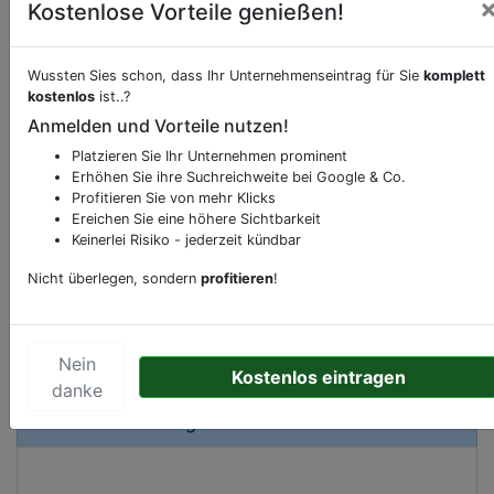
Kostenlose Vorteile genießen!
Wussten Sies schon, dass Ihr Unternehmenseintrag für Sie
komplett
kostenlos
ist..?
Beschreibung & Services von
Carsharing-Station
Anmelden und Vorteile nutzen!
Sie möchten eine Beschreibung, Dienstleistung
Platzieren Sie Ihr Unternehmen prominent
Erhöhen Sie ihre Suchreichweite bei Google & Co.
oder andere relevante Informationen hinzufügen?
Profitieren Sie von mehr Klicks
Klicken Sie bitte
hier
um uns zu kontaktieren.
Ereichen Sie eine höhere Sichtbarkeit
Gerne erweitern wir Ihren Firmeneintrag um
Keinerlei Risiko - jederzeit kündbar
Sonderangebote odere besondere Services, die
Nicht überlegen, sondern
profitieren
!
Ihr Unternehmen anbietet und womit Sie sich von
Ihren Wettbewerbern abheben.
Nein
Kostenlos eintragen
danke
Kartenansicht
Beginenhof 2
in
Bremen