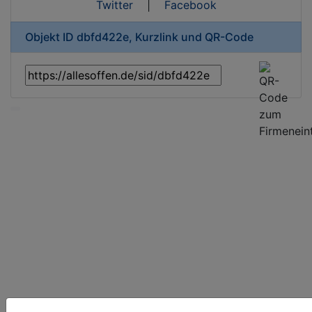
Twitter
|
Facebook
Objekt ID dbfd422e, Kurzlink und QR-Code