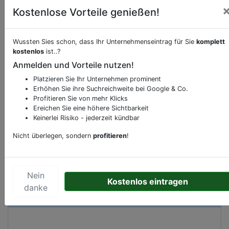
Kostenlose Vorteile genießen!
Wussten Sies schon, dass Ihr Unternehmenseintrag für Sie
komplett
Beschreibung & Services von
Eisdiele-Eistrese
kostenlos
ist..?
Anmelden und Vorteile nutzen!
Sie möchten eine Beschreibung, Dienstleistung
Platzieren Sie Ihr Unternehmen prominent
oder andere relevante Informationen hinzufügen?
Erhöhen Sie ihre Suchreichweite bei Google & Co.
Klicken Sie bitte
hier
um uns zu kontaktieren.
Profitieren Sie von mehr Klicks
Ereichen Sie eine höhere Sichtbarkeit
Gerne erweitern wir Ihren Firmeneintrag um
Keinerlei Risiko - jederzeit kündbar
Sonderangebote odere besondere Services, die
Ihr Unternehmen anbietet und womit Sie sich von
Nicht überlegen, sondern
profitieren
!
Ihren Wettbewerbern abheben.
Nein
Kostenlos eintragen
danke
Kartenansicht
Stavendamm 11
in
Bremen