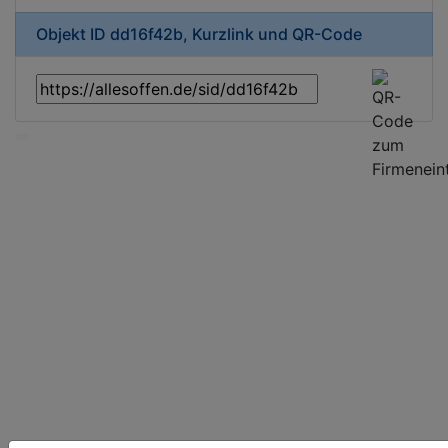
Objekt ID dd16f42b, Kurzlink und QR-Code