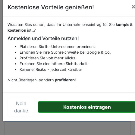
Kostenlose Vorteile genießen!
Beschreibung & Services von
Kneipe
Wussten Sies schon, dass Ihr Unternehmenseintrag für Sie
komplett
kostenlos
ist..?
Sie möchten eine Beschreibung, Dienstleistung
Anmelden und Vorteile nutzen!
oder andere relevante Informationen hinzufügen?
Platzieren Sie Ihr Unternehmen prominent
Klicken Sie bitte
hier
um uns zu kontaktieren.
Erhöhen Sie ihre Suchreichweite bei Google & Co.
Profitieren Sie von mehr Klicks
Gerne erweitern wir Ihren Firmeneintrag um
Ereichen Sie eine höhere Sichtbarkeit
Sonderangebote odere besondere Services, die
Keinerlei Risiko - jederzeit kündbar
Ihr Unternehmen anbietet und womit Sie sich von
Nicht überlegen, sondern
profitieren
!
Ihren Wettbewerbern abheben.
Nein
Kostenlos eintragen
Kartenansicht
Kurt-Schumacher-Allee 13
in
danke
Bremen