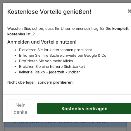
Kostenlose Vorteile genießen!
Wussten Sies schon, dass Ihr Unternehmenseintrag für Sie
komplett
kostenlos
ist..?
Beschreibung & Services von
Kneipe
Anmelden und Vorteile nutzen!
Platzieren Sie Ihr Unternehmen prominent
Sie möchten eine Beschreibung, Dienstleistung
Erhöhen Sie ihre Suchreichweite bei Google & Co.
oder andere relevante Informationen hinzufügen?
Profitieren Sie von mehr Klicks
Klicken Sie bitte
hier
um uns zu kontaktieren.
Ereichen Sie eine höhere Sichtbarkeit
Gerne erweitern wir Ihren Firmeneintrag um
Keinerlei Risiko - jederzeit kündbar
Sonderangebote odere besondere Services, die
Nicht überlegen, sondern
profitieren
!
Ihr Unternehmen anbietet und womit Sie sich von
Ihren Wettbewerbern abheben.
Nein
Kostenlos eintragen
danke
Kartenansicht
Neukirchstraße 42
in
Bremen