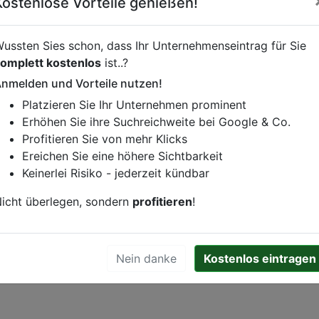
Kostenlose Vorteile genießen!
Essen online bei
Charisma bestellen
ussten Sies schon, dass Ihr Unternehmenseintrag für Sie
inebestellung vornehmen, klicken Sie den folgenden Link.
omplett kostenlos
ist..?
nmelden und Vorteile nutzen!
Platzieren Sie Ihr Unternehmen prominent
Erhöhen Sie ihre Suchreichweite bei Google & Co.
istung oder andere relevante Informationen hinzufügen?
Profitieren Sie von mehr Klicks
ren. Gerne erweitern wir Ihren Firmeneintrag um Sonderang
Ereichen Sie eine höhere Sichtbarkeit
h von Ihren Wettbewerbern abheben.
Keinerlei Risiko - jederzeit kündbar
icht überlegen, sondern
profitieren
!
en
Nein danke
Kostenlos eintragen