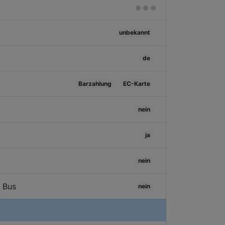
unbekannt
de
Barzahlung
EC-Karte
nein
ja
nein
/ Bus
nein