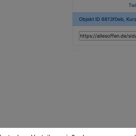
Twi
Objekt ID 6813f0eb, Kur