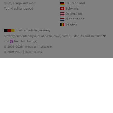
Quiz, Frage Antwort
Deutschland
Top Kreditangebot
Schweiz
Österreich
Niederlande
Belgien
quality made in
germany
prowdly presented by a lot of pizza, coke, coffee, .. donuts and so much ♥
and ☮ from hamburg ;-)
© 2003-2026 |
enbox.de IT Lösungen
© 2019-2026 |
allesoffen.com