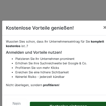
Kostenlose Vorteile genießen!
Essen online bei
Derada bestellen
Wussten Sies schon, dass Ihr Unternehmenseintrag für Sie
komplett
Möchten Sie eine Onlinebestellung vornehmen,
kostenlos
ist..?
klicken Sie den folgenden Link.
Anmelden und Vorteile nutzen!
Hier Essen bestellen
Platzieren Sie Ihr Unternehmen prominent
Erhöhen Sie ihre Suchreichweite bei Google & Co.
Profitieren Sie von mehr Klicks
Beschreibung & Services von
Restaurant
Ereichen Sie eine höhere Sichtbarkeit
Keinerlei Risiko - jederzeit kündbar
Sie möchten eine Beschreibung, Dienstleistung
Nicht überlegen, sondern
profitieren
!
oder andere relevante Informationen hinzufügen?
Klicken Sie bitte
hier
um uns zu kontaktieren.
Gerne erweitern wir Ihren Firmeneintrag um
Nein
Sonderangebote odere besondere Services, die