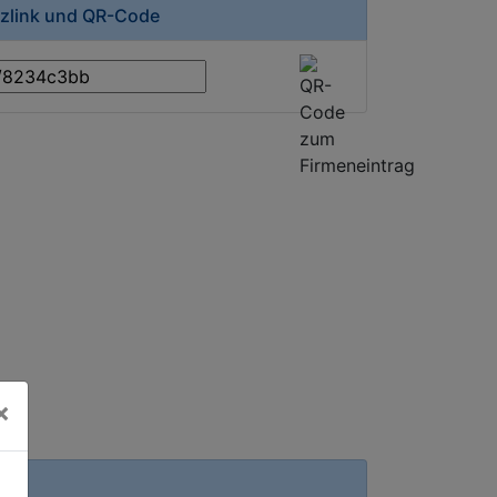
rzlink und QR-Code
×