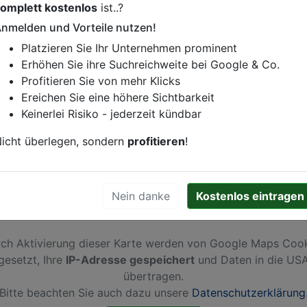
omplett kostenlos
ist..?
istung oder andere relevante Informationen hinzufügen?
nmelden und Vorteile nutzen!
ren. Gerne erweitern wir Ihren Firmeneintrag um Sonderang
Platzieren Sie Ihr Unternehmen prominent
h von Ihren Wettbewerbern abheben.
Erhöhen Sie ihre Suchreichweite bei Google & Co.
Profitieren Sie von mehr Klicks
Ereichen Sie eine höhere Sichtbarkeit
Keinerlei Risiko - jederzeit kündbar
rtmund
icht überlegen, sondern
profitieren
!
Nein danke
Kostenlos eintragen
ch Aktivierung dieser Karte werden von Google Maps Coo
gesetzt, Ihre
IP-Adresse gespeichert
und Daten in die US
übertragen.
Bitte beachten Sie auch dazu unsere
Datenschutzerklärung