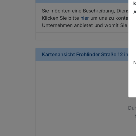
k
Sie möchten eine Beschreibung, Dienstle
A
Klicken Sie bitte
hier
um uns zu kontaktie
Unternehmen anbietet und womit Sie sic
Kartenansicht
Frohlinder Straße 12
in
Do
N
Dur