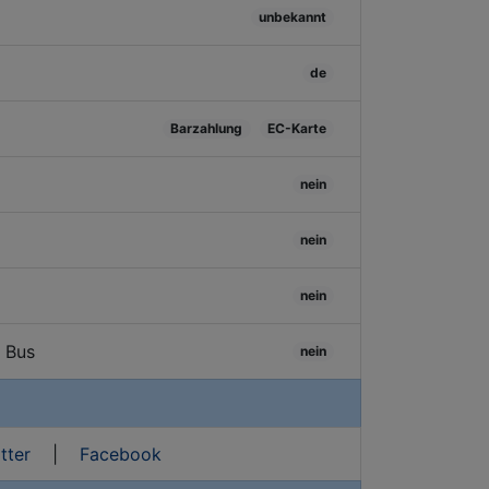
unbekannt
de
Barzahlung
EC-Karte
nein
nein
nein
/ Bus
nein
tter
|
Facebook