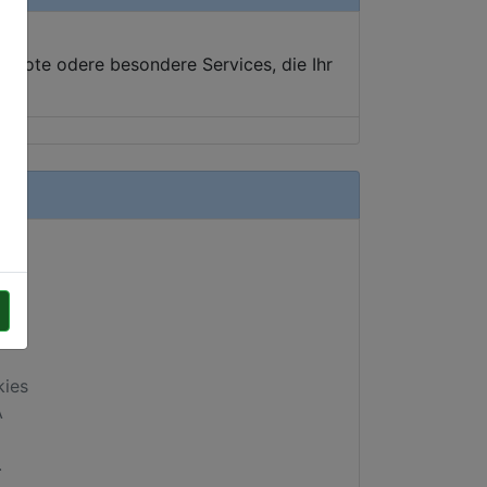
ebote odere besondere Services, die Ihr
kies
A
.