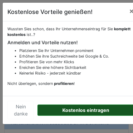
Kostenlose Vorteile genießen!
Wussten Sies schon, dass Ihr Unternehmenseintrag für Sie
komplett
kostenlos
ist..?
Beschreibung & Services von
Apotheke
Anmelden und Vorteile nutzen!
Platzieren Sie Ihr Unternehmen prominent
Sie möchten eine Beschreibung, Dienstleistung
Erhöhen Sie ihre Suchreichweite bei Google & Co.
oder andere relevante Informationen hinzufügen?
Profitieren Sie von mehr Klicks
Klicken Sie bitte
hier
um uns zu kontaktieren.
Ereichen Sie eine höhere Sichtbarkeit
Gerne erweitern wir Ihren Firmeneintrag um
Keinerlei Risiko - jederzeit kündbar
Sonderangebote odere besondere Services, die
Nicht überlegen, sondern
profitieren
!
Ihr Unternehmen anbietet und womit Sie sich von
Ihren Wettbewerbern abheben.
Nein
Kostenlos eintragen
danke
Kartenansicht
Kreuzstraße 37
in
Dortmund