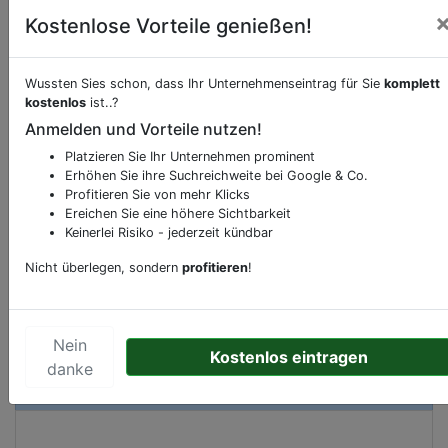
Kostenlose Vorteile genießen!
Wussten Sies schon, dass Ihr Unternehmenseintrag für Sie
komplett
Beschreibung & Services von
Apotheke
kostenlos
ist..?
Anmelden und Vorteile nutzen!
Sie möchten eine Beschreibung, Dienstleistung
Platzieren Sie Ihr Unternehmen prominent
oder andere relevante Informationen hinzufügen?
Erhöhen Sie ihre Suchreichweite bei Google & Co.
Klicken Sie bitte
hier
um uns zu kontaktieren.
Profitieren Sie von mehr Klicks
Ereichen Sie eine höhere Sichtbarkeit
Gerne erweitern wir Ihren Firmeneintrag um
Keinerlei Risiko - jederzeit kündbar
Sonderangebote odere besondere Services, die
Ihr Unternehmen anbietet und womit Sie sich von
Nicht überlegen, sondern
profitieren
!
Ihren Wettbewerbern abheben.
Nein
Kostenlos eintragen
danke
Kartenansicht
Deutsche Straße 4
in
Dortmund