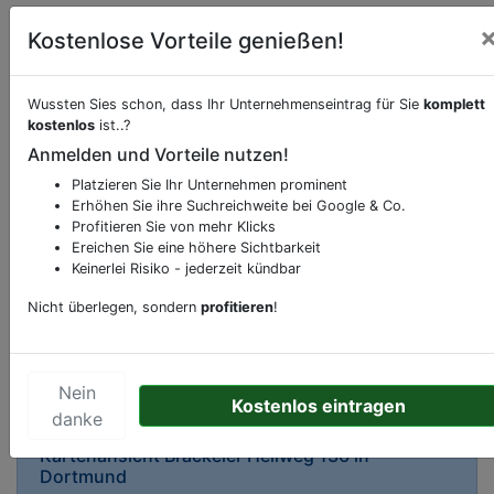
Kostenlose Vorteile genießen!
Wussten Sies schon, dass Ihr Unternehmenseintrag für Sie
komplett
kostenlos
ist..?
Beschreibung & Services von
Apotheke
Anmelden und Vorteile nutzen!
Platzieren Sie Ihr Unternehmen prominent
Sie möchten eine Beschreibung, Dienstleistung
Erhöhen Sie ihre Suchreichweite bei Google & Co.
oder andere relevante Informationen hinzufügen?
Profitieren Sie von mehr Klicks
Klicken Sie bitte
hier
um uns zu kontaktieren.
Ereichen Sie eine höhere Sichtbarkeit
Gerne erweitern wir Ihren Firmeneintrag um
Keinerlei Risiko - jederzeit kündbar
Sonderangebote odere besondere Services, die
Nicht überlegen, sondern
profitieren
!
Ihr Unternehmen anbietet und womit Sie sich von
Ihren Wettbewerbern abheben.
Nein
Kostenlos eintragen
danke
Kartenansicht
Brackeler Hellweg 136
in
Dortmund