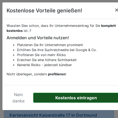
Kostenlose Vorteile genießen!
Wussten Sies schon, dass Ihr Unternehmenseintrag für Sie
komplett
kostenlos
ist..?
Anmelden und Vorteile nutzen!
Beschreibung & Services von
Apotheke
Platzieren Sie Ihr Unternehmen prominent
Erhöhen Sie ihre Suchreichweite bei Google & Co.
Sie möchten eine Beschreibung, Dienstleistung
Profitieren Sie von mehr Klicks
oder andere relevante Informationen hinzufügen?
Ereichen Sie eine höhere Sichtbarkeit
Klicken Sie bitte
hier
um uns zu kontaktieren.
Keinerlei Risiko - jederzeit kündbar
Gerne erweitern wir Ihren Firmeneintrag um
Nicht überlegen, sondern
profitieren
!
Sonderangebote odere besondere Services, die
Ihr Unternehmen anbietet und womit Sie sich von
Ihren Wettbewerbern abheben.
Nein
Kostenlos eintragen
danke
Kartenansicht
Kaiserstraße 17
in
Dortmund