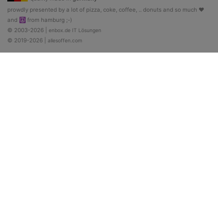
prowdly presented by a lot of pizza, coke, coffee, .. donuts and so much ♥
and ☮ from hamburg ;-)
© 2003-2026 |
enbox.de IT Lösungen
© 2019-2026 |
allesoffen.com