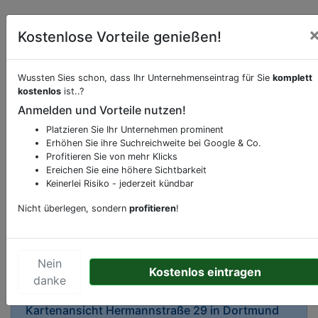
Kostenlose Vorteile genießen!
Wussten Sies schon, dass Ihr Unternehmenseintrag für Sie
komplett
kostenlos
ist..?
Beschreibung & Services von
Apotheke
Anmelden und Vorteile nutzen!
Platzieren Sie Ihr Unternehmen prominent
Sie möchten eine Beschreibung, Dienstleistung
Erhöhen Sie ihre Suchreichweite bei Google & Co.
oder andere relevante Informationen hinzufügen?
Profitieren Sie von mehr Klicks
Ereichen Sie eine höhere Sichtbarkeit
Klicken Sie bitte
hier
um uns zu kontaktieren.
Keinerlei Risiko - jederzeit kündbar
Gerne erweitern wir Ihren Firmeneintrag um
Sonderangebote odere besondere Services, die
Nicht überlegen, sondern
profitieren
!
Ihr Unternehmen anbietet und womit Sie sich von
Ihren Wettbewerbern abheben.
Nein
Kostenlos eintragen
danke
Kartenansicht
Hermannstraße 29
in
Dortmund