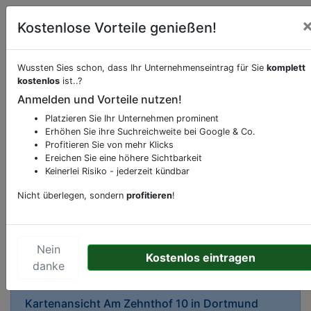
Kostenlose Vorteile genießen!
Wussten Sies schon, dass Ihr Unternehmenseintrag für Sie
komplett
kostenlos
ist..?
Anmelden und Vorteile nutzen!
Beschreibung & Services von
Apotheke
Platzieren Sie Ihr Unternehmen prominent
Erhöhen Sie ihre Suchreichweite bei Google & Co.
Sie möchten eine Beschreibung, Dienstleistung
Profitieren Sie von mehr Klicks
oder andere relevante Informationen hinzufügen?
Ereichen Sie eine höhere Sichtbarkeit
Klicken Sie bitte
hier
um uns zu kontaktieren.
Keinerlei Risiko - jederzeit kündbar
Gerne erweitern wir Ihren Firmeneintrag um
Nicht überlegen, sondern
profitieren
!
Sonderangebote odere besondere Services, die
Ihr Unternehmen anbietet und womit Sie sich von
Ihren Wettbewerbern abheben.
Nein
Kostenlos eintragen
danke
Kartenansicht
Am Zehnthof 10
in
Dortmund