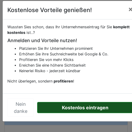
Kostenlose Vorteile genießen!
Wussten Sies schon, dass Ihr Unternehmenseintrag für Sie
komplett
Beschreibung & Services von
kostenlos
ist..?
Autoteilefachgeschäft
Anmelden und Vorteile nutzen!
Sie möchten eine Beschreibung, Dienstleistung
Platzieren Sie Ihr Unternehmen prominent
Erhöhen Sie ihre Suchreichweite bei Google & Co.
oder andere relevante Informationen hinzufügen?
Profitieren Sie von mehr Klicks
Klicken Sie bitte
hier
um uns zu kontaktieren.
Ereichen Sie eine höhere Sichtbarkeit
Gerne erweitern wir Ihren Firmeneintrag um
Keinerlei Risiko - jederzeit kündbar
Sonderangebote odere besondere Services, die
Nicht überlegen, sondern
profitieren
!
Ihr Unternehmen anbietet und womit Sie sich von
Ihren Wettbewerbern abheben.
Nein
Kostenlos eintragen
danke
Kartenansicht
Am Hagedorn 3
in
Dortmund