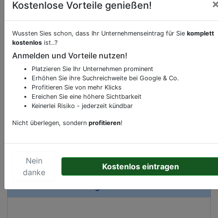
Kostenlose Vorteile genießen!
Wussten Sies schon, dass Ihr Unternehmenseintrag für Sie
komplett
kostenlos
ist..?
Beschreibung & Services von
Burg-Schloss
Anmelden und Vorteile nutzen!
Sie möchten eine Beschreibung, Dienstleistung
Platzieren Sie Ihr Unternehmen prominent
Erhöhen Sie ihre Suchreichweite bei Google & Co.
oder andere relevante Informationen hinzufügen?
Profitieren Sie von mehr Klicks
Klicken Sie bitte
hier
um uns zu kontaktieren.
Ereichen Sie eine höhere Sichtbarkeit
Gerne erweitern wir Ihren Firmeneintrag um
Keinerlei Risiko - jederzeit kündbar
Sonderangebote odere besondere Services, die
Nicht überlegen, sondern
profitieren
!
Ihr Unternehmen anbietet und womit Sie sich von
Ihren Wettbewerbern abheben.
Nein
Kostenlos eintragen
danke
Kartenansicht
Dellwiger Straße 130
in
Dortmund