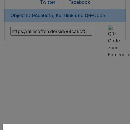
Twitter
|
Facebook
Objekt ID 94ca6cf5, Kurzlink und QR-Code